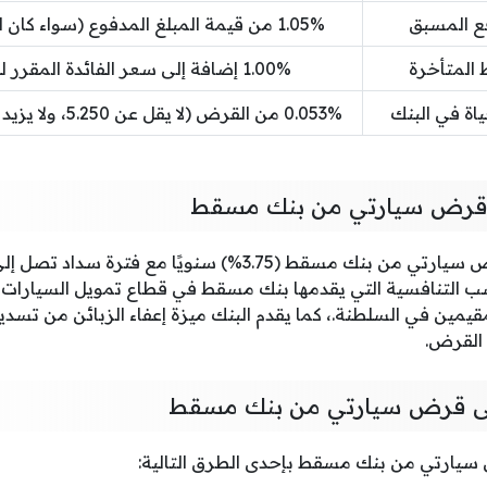
ع المسبق
1.05% من قيمة المبلغ المدفوع (سواء كان الدفع جزئي أو كامل)
 المتأخرة
1.00% إضافة إلى سعر الفائدة المقرر لكل قسط متأخر
اة في البنك
0.053% من القرض (لا يقل عن 5.250، ولا يزيد عن 78.75 ريال عماني)
ي قرض سيارتي من بنك مسقط
سب التنافسية التي يقدمها بنك مسقط في قطاع تمويل السيارات 
مقيمين في السلطنة.، كما يقدم البنك ميزة إعفاء الزبائن من تسد
القرض.
ى قرض سيارتي من بنك مسقط
يارتي من بنك مسقط بإحدى الطرق التالية: