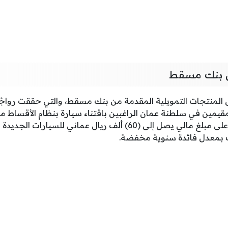
 بنك مسقط
لمنتجات التمويلية المقدمة من بنك مسقط، والتي حققت رواجًا 
لمقيمين في سلطنة عمان الراغبين باقتناء سيارة بنظام الأقساط
سيارتي إمكانية الحصول على مبلغ مالي يصل إلى (60) ألف ريال عماني