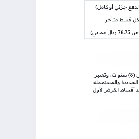
تبلغ نسبة الفائدة في قرض سيارتي من بنك مسقط (3.75%) سنويًا مع فترة سداد تصل إلى (8) سنوات، وتعتبر
الجديدة والمستعملة
يد أقساط القرض لأول