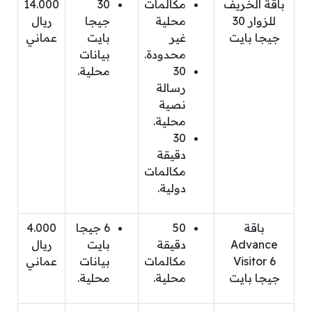
باقة الخريف
مكالمات
30
14.000
للزوار 30
محلية
جيجا
ريال
جيجا بايت
غير
بايت
عماني
محدودة.
بيانات
30
محلية.
رسالة
نصية
محلية.
30
دقيقة
مكالمات
دولية.
باقة
50
6 جيجا
4.000
Advance
دقيقة
بايت
ريال
Visitor 6
مكالمات
بيانات
عماني
جيجا بايت
محلية.
محلية.