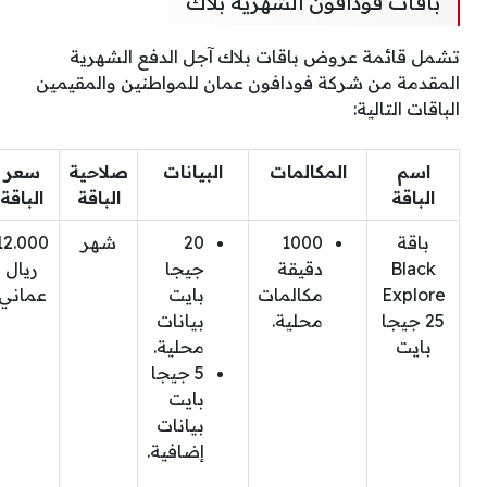
باقات فودافون الشهرية بلاك
تشمل قائمة عروض باقات بلاك آجل الدفع الشهرية
المقدمة من شركة فودافون عمان للمواطنين والمقيمين
الباقات التالية:
اسم
المكالمات
البيانات
صلاحية
سعر
الباقة
الباقة
الباقة
باقة
1000
20
شهر
12.000
Black
دقيقة
جيجا
ريال
Explore
مكالمات
بايت
عماني
25 جيجا
محلية.
بيانات
بايت
محلية.
5 جيجا
بايت
بيانات
إضافية.