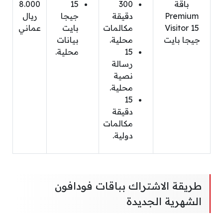
باقة
300
15
8.000
Premium
دقيقة
جيجا
ريال
Visitor 15
مكالمات
بايت
عماني
جيجا بايت
محلية.
بيانات
15
محلية.
رسالة
نصية
محلية.
15
دقيقة
مكالمات
دولية.
طريقة الاشتراك بباقات فودافون
الشهرية الجديدة