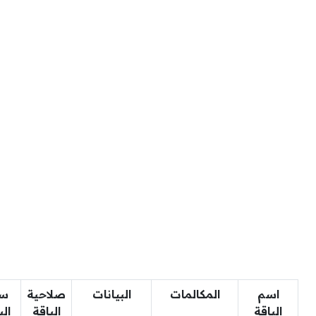
اسم
المكالمات
البيانات
صلاحية
سع
الباقة
الباقة
الب