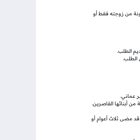
ونة من زوجته فقط أو
الطلب.
 عماني.
من أبنائها القاصرين.
قد مضى ثلاث أعوام أو