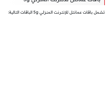
تشمل باقات عمانتل للإنترنت المنزلي 5g الباقات التالية: