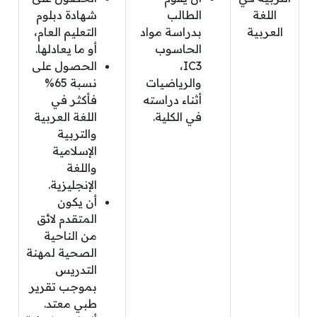
اللغة
الطالب
شهادة دبلوم
العربية
بدراسة مواد
التعليم العام،
الحاسوب
أو ما يعادلها.
IC3،
الحصول على
والرياضيات
نسبة 65%
أثناء دراسته
فأكثر في
في الكلية.
اللغة العربية
والتربية
الإسلامية
واللغة
الإنجليزية.
أن يكون
المتقدم لائق
من الناحية
الصحية لمهنة
التدريس
بموجب تقرير
طبي معتد.