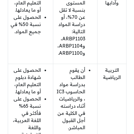
وآدابها
المستوى
التعليم العام،
بنسبة لا تقل
أو ما يعادلها.
عن 70%، أو
الحصول على
دراسة المواد
نسبة 50% في
التالية:
جميع المواد.
ARBP1103،
وARBP1104،
وARBP1100.
التربية
أن يقوم
الحصول على
الرياضية
الطالب
شهادة دبلوم
بدراسة مواد
التعليم العام،
الحاسوب IC3
أو ما يعادلها.
، والرياضيات
الحصول على
أثناء دراسته
نسبة 65%
في الكلية من
فأكثر في
أجل القبول
اللغة العربية،
المباشر.
واللغة