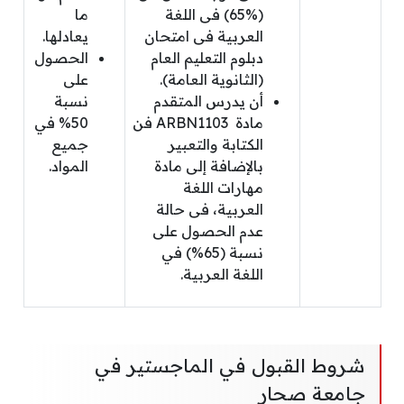
(%65) فى اللغة
ما
العربية فى امتحان
يعادلها.
دبلوم التعليم العام
الحصول
(الثانوية العامة).
على
أن يدرس المتقدم
نسبة
مادة ARBN1103 فن
50% في
الكتابة والتعبير
جميع
بالإضافة إلى مادة
المواد.
مهارات اللغة
العربية، فى حالة
عدم الحصول على
نسبة (65%) في
اللغة العربية.
شروط القبول في الماجستير في
جامعة صحار