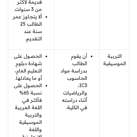
قديمة لأكثر
من 3 سنوات.
ألا يتجاوز عمر
الطالب 25
سنة عند
التقديم.
التربية
أن يقوم
الحصول على
الموسيقية
الطالب
شهادة دبلوم
بدراسة مواد
التعليم العام،
الحاسوب
أو ما يعادلها.
IC3،
الحصول على
والرياضيات
نسبة 65%
أثناء دراسته
فأكثر في
في الكلية.
اللغة العربية
والتربية
الموسيقية
واللغة
الإنجليزية.