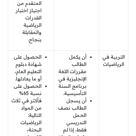
المتقدم من
اجتياز اختبار
القدرات
الرياضية
والمقابلة
بنجاح.
التربية في
أن يكمل
الحصول على
الرياضيات
الطالب
شهادة دبلوم
مقررات اللغة
التعليم العام،
الإنجليزية في
أو ما يعادلها.
برنامج السنة
الحصول على
التأسيسية.
نسبة 65%
أن يسجل
فأكثر في ثلاث
الطالب نصف
من المواد
الحمل
التالية:
التدريسي
الرياضيات
فقط، إذا لم
البحتة،