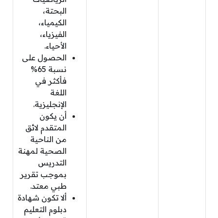
البحتة،
الكيمياء،
الفيزياء،
الأحياء.
الحصول على
نسبة 65%
فأكثر في
اللغة
الإنجليزية.
أن يكون
المتقدم لائق
من الناحية
الصحية لمهنة
التدريس
بموجب تقرير
طبي معتد.
ألا تكون شهادة
دبلوم التعليم