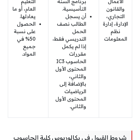
الأعمال
برنامج السنة
التعليم
والقانون
التأسيسية.
العام، أو ما
التجاري،
أن يسجل
يعادلها.
الإدارة، إدارة
الطالب نصف
الحصول
نظم
الحمل
على نسبة
المعلومات
التدريسي فقط،
50% في
إذا لم يكمل
جميع
مقررات
المواد.
الحاسوب IC3
المحتوى الأول
والثاني،
بالإضافة إلى
الرياضيات
المحتوى الأول
والثاني.
شروط القبول في بكالوريوس كلية الحاسوب