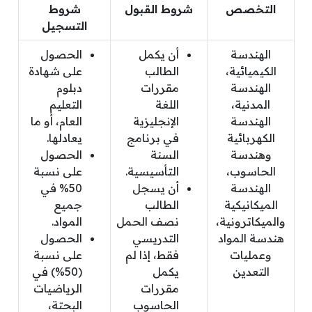
التخصص
شروط القبول
شروط
التسجيل
الهندسة
أن يكمل
الحصول
الكيميائية،
الطالب
على شهادة
الهندسة
مقررات
دبلوم
المدنية،
اللغة
التعليم
الهندسة
الإنجليزية
العام، أو ما
الكهربائية
في برنامج
يعادلها.
وهندسة
السنة
الحصول
الحاسوب،
التأسيسية.
على نسبة
الهندسة
أن يسجل
50% في
الميكانيكية
الطالب
جميع
والميكاترونية،
نصف الحمل
المواد.
هندسة المواد
التدريسي
الحصول
وعمليات
فقط، إذا لم
على نسبة
التعدين
يكمل
(50%) في
مقررات
الرياضيات
الحاسوب
البحتة،