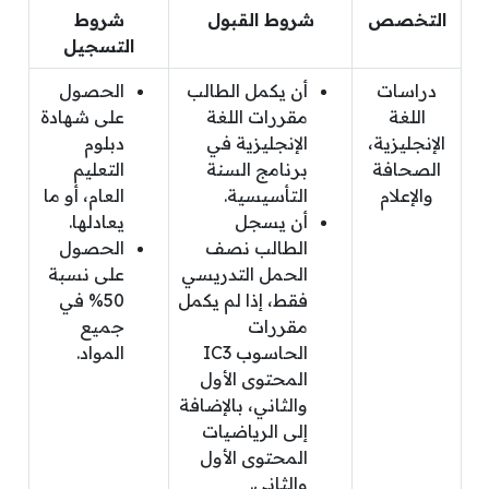
التخصص
شروط القبول
شروط
التسجيل
دراسات
أن يكمل الطالب
الحصول
اللغة
مقررات اللغة
على شهادة
الإنجليزية،
الإنجليزية في
دبلوم
الصحافة
برنامج السنة
التعليم
والإعلام
التأسيسية.
العام، أو ما
أن يسجل
يعادلها.
الطالب نصف
الحصول
الحمل التدريسي
على نسبة
فقط، إذا لم يكمل
50% في
مقررات
جميع
الحاسوب IC3
المواد.
المحتوى الأول
والثاني، بالإضافة
إلى الرياضيات
المحتوى الأول
والثاني.