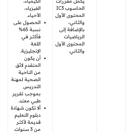
يكمل مقررات
الكيمياء،
الحاسوب IC3
الفيزياء،
المحتوى الأول
الأحياء.
والثاني،
الحصول على
بالإضافة إلى
نسبة 65%
الرياضيات
فأكثر في
المحتوى الأول
اللغة
والثاني.
الإنجليزية.
أن يكون
المتقدم لائق
من الناحية
الصحية لمهنة
التدريس
بموجب تقرير
طبي معتد.
ألا تكون شهادة
دبلوم التعليم
قديمة لأكثر
من 3 سنوات.