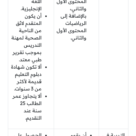
المحتوى الأول
اللغة
والثاني،
الإنجليزية.
بالإضافة إلى
أن يكون
الرياضيات
المتقدم لائق
المحتوى الأول
من الناحية
والثاني.
الصحية لمهنة
التدريس
بموجب تقرير
طبي معتد.
ألا تكون شهادة
دبلوم التعليم
قديمة لأكثر
من 3 سنوات.
ألا يتجاوز عمر
الطالب 25
سنة عند
التقديم.
التربية في
أن يقوم
الحصول على