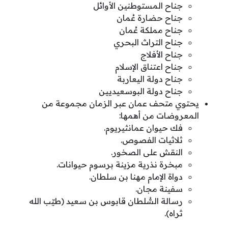
جناح المستوطنين الأوائل
جناح حضارة عُمان
جناح مملكة عُمان
جناح التراث البحري
جناح الأفلاج
جناح اعتناق الإسلام
جناح دولة اليعاربة
جناح دولة البوسعيديين
يحتوي متحف عمان عبر الزمان مجموعة من
المعروضات من أهمها:
فك حيوان عمانثيريوم.
ثلاثيات الفصوص.
النقش على الصخور.
مبخرة نذرية مزينة برسوم حيوانات.
دواة الإمام مهنا بن سلطان.
سفينة مجان.
رسالة السُّلطان قابوس بن سعيد (طيّب الله
ثراه).