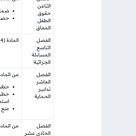
الثامن
ضمان
حقوق
حصول
الطفل
المعاق
الفصل
المادة (54) محاكمة الطفل الجانح وفق قانون الأحداث
التاسع
المساءلة
الجزائية
الفصل
من المادة (55) حتى المادة (59) وتتضمن هذه الم
العاشر
حظر 
تدابير
حظر ا
الحماية
استع
منع 
الفصل
من المادة (60) وحتى المادة (65) وتتضمن هذه الم
الحادي عشر