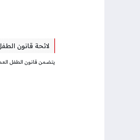
لائحة قانون الطفل
يتضمن قانون الطفل العماني (87) مادة و(13) فصل ويبين الجدول التالي تفاصيل لائحة قان