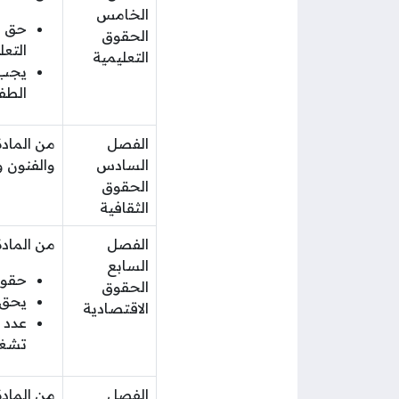
الخامس
حق ا
الحقوق
التع
التعليمية
يجب أ
الطف
الفصل
السادس
والفنون و
الحقوق
الثقافية
الفصل
من المادة (43) وحتى المادة (50) وتتضمن هذه الم
السابع
حقوق 
الحقوق
يحق للطفل بعد 
الاقتصادية
تشغيل ا
الفصل
من المادة (51) حتى المادة